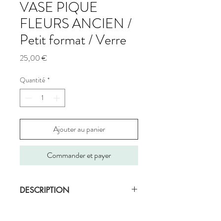
VASE PIQUE
FLEURS ANCIEN /
Petit format / Verre
Prix
25,00 €
Quantité
*
Ajouter au panier
Commander et payer
DESCRIPTION
Vase pique fleurs ancien en verre non
teinté